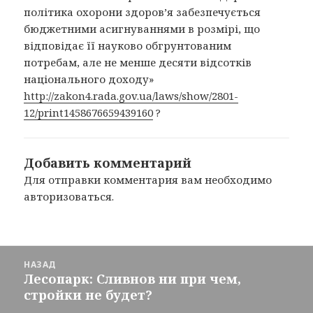
політика охорони здоров’я забезпечується
бюджетними асигнуваннями в розмірі, що
відповідає її науково обгрунтованим
потребам, але не менше десяти відсотків
національного доходу»
http://zakon4.rada.gov.ua/laws/show/2801-
12/print1458676659439160
?
Добавить комментарий
Для отправки комментария вам необходимо
авторизоваться
.
Навигация
НАЗАД
по
Лесопарк: Сливнов ни при чем,
Предыдущая
записям
стройки не будет?
запись: