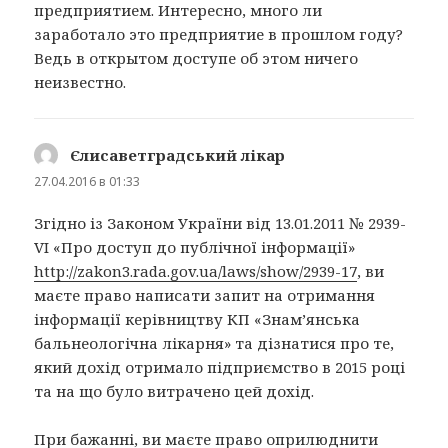
предприятием. Интересно, много ли
заработало это предприятие в прошлом году?
Ведь в открытом доступе об этом ничего
неизвестно.
Єлисаветградський лікар
:
27.04.2016 в 01:33
Згідно із Законом України від 13.01.2011 № 2939-
VI «Про доступ до публічної інформації»
http://zakon3.rada.gov.ua/laws/show/2939-17
, ви
маєте право написати запит на отримання
інформації керівництву КП «Знам’янська
бальнеологічна лікарня» та дізнатися про те,
який дохід отримало підприємство в 2015 році
та на що було витрачено цей дохід.
При бажанні, ви маєте право оприлюднити