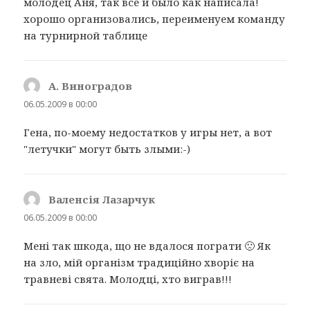
молодец Аня, так все и было как написала!
хорошо организовались, переименуем команду
на турнирной таблице
А. Виноградов
:
06.05.2009 в 00:00
Гена, по-моему недостатков у игры нет, а вот
"летучки" могут быть злыми:-)
Валенсія Лазарчук
:
06.05.2009 в 00:00
Мені так шкода, що не вдалося пограти 🙁 Як
на зло, мій організм традиційно хворіє на
травневі свята. Молодці, хто виграв!!!