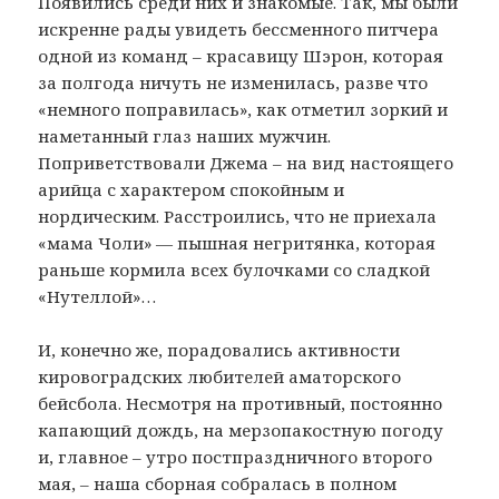
Появились среди них и знакомые. Так, мы были
искренне рады увидеть бессменного питчера
одной из команд – красавицу Шэрон, которая
за полгода ничуть не изменилась, разве что
«немного поправилась», как отметил зоркий и
наметанный глаз наших мужчин.
Поприветствовали Джема – на вид настоящего
арийца с характером спокойным и
нордическим. Расстроились, что не приехала
«мама Чоли» — пышная негритянка, которая
раньше кормила всех булочками со сладкой
«Нутеллой»…
И, конечно же, порадовались активности
кировоградских любителей аматорского
бейсбола. Несмотря на противный, постоянно
капающий дождь, на мерзопакостную погоду
и, главное – утро постпраздничного второго
мая, – наша сборная собралась в полном