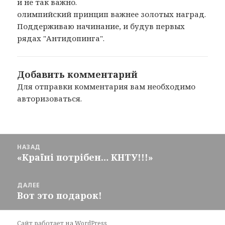
и не так важно.
олимпийский принцип важнее золотых наград.
Поддерживаю начинание, и будув первых
рядах "Антидопинга".
Добавить комментарий
Для отправки комментария вам необходимо
авторизоваться
.
Навигация
НАЗАД
по
«Країнi потрiбен… КНТУ!!!»
Предыдущая
записям
запись:
ДАЛЕЕ
Вот это подарок!
Следующая
запись:
Сайт работает на WordPress