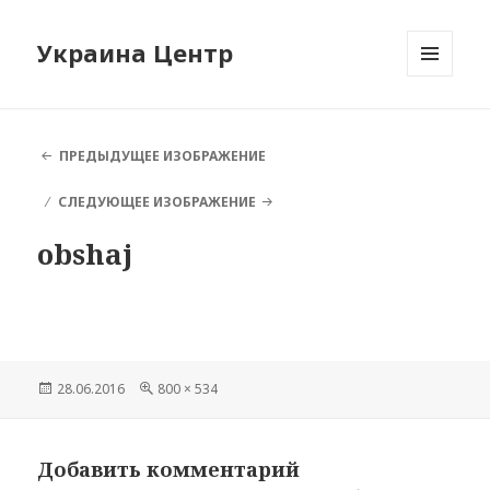
Украина Центр
МЕНЮ
И
ВИДЖЕТЫ
ПРЕДЫДУЩЕЕ ИЗОБРАЖЕНИЕ
СЛЕДУЮЩЕЕ ИЗОБРАЖЕНИЕ
obshaj
Опубликовано
28.06.2016
Полный
800 × 534
размер
Добавить комментарий