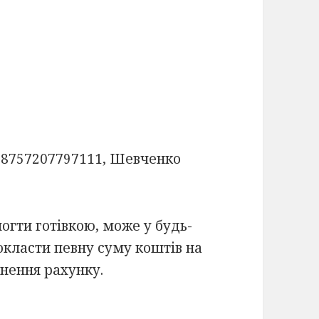
68757207797111, Шевченко
огти готівкою, може у будь-
класти певну суму коштів на
внення рахунку.