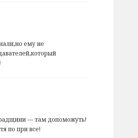
нали,но ему не
одавателей,который
!
градщини — там допоможуть!
тя по при все!