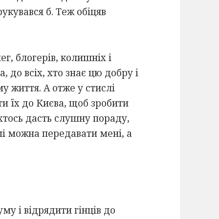
укувався б. Теж обіцяв
ег, блогерів, колишніх і
, до всіх, хто знає цю добру і
у життя. А отже у стислі
ти їх до Києва, щоб зробити
хтось дасть слушну пораду,
ші можна передавати мені, а
уму і відрядити гінців до