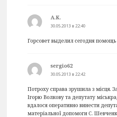
A.K.
:
30.05.2013 в 22:40
Горсовет выделил сегодня помощь
sergio62
:
30.05.2013 в 22:42
Потроху справа зрушила з місця. 
Ігорю Волкову та депутату міськр
вдалося оперативно винести депут
матеріальної допомоги С. Шевченк