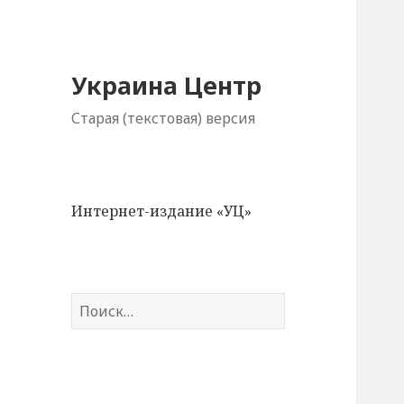
Украина Центр
Старая (текстовая) версия
Интернет-издание «УЦ»
Н
а
й
т
и