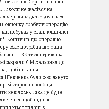
В той же час Сергій Іванович
 Ніколи не жалівся на
 ввечері випадково дізнався,
і Шевченку зробили операцію
він побував у стані клінічної
ації. Кошти на цю операцію
еру. Але потрібна ще одна
близно — 35 тисяч гривень.
 міськради С.Міхальонка до
ова, щоб питання
ня Шевченка було розглянуто
гор Вікторович пообіцяв
ти невідомо, і яка це буде
рдюченка, щоб підняв
знайдеться видань у