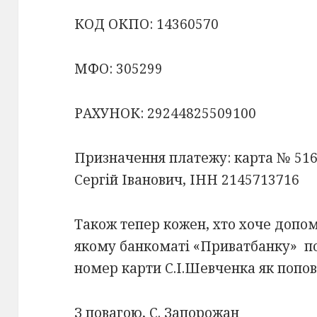
КОД ОКПО: 14360570
МФО: 305299
РАХУНОК: 29244825509100
Призначення платежу: карта № 51
Сергій Іванович, ІНН 2145713716
Також тепер кожен, хто хоче допом
якому банкоматі «Приватбанку» по
номер карти С.І.Шевченка як попо
З повагою, С. Запорожан