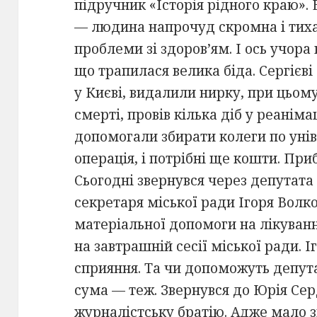
підручник «Історія рідного краю». 
— людина напрочуд скромна і тиха.
проблеми зі здоров’ям. І ось учора
що трапилася велика біда. Сергієв
у Києві, видалили нирку, при цьому 
смерті, провів кілька діб у реанім
допомогали збирати колеги по унів
операція, і потрібні ще кошти. При
Сьогодні звернувся через депутата
секретаря міської ради Ігоря Волк
матеріальної допомоги на лікуван
на завтрашній сесії міської ради. І
сприяння. Та чи допоможуть депута
сума — теж. Звернувся до Юрія Се
журналістську братію. Адже мало 