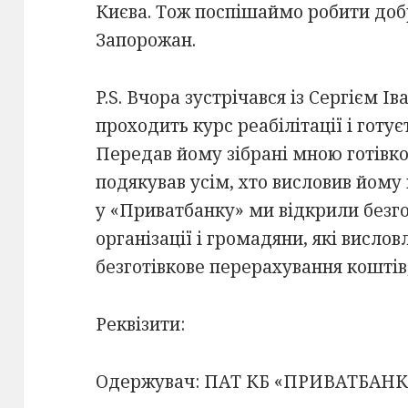
Києва. Тож поспішаймо робити добр
Запорожан.
P.S. Вчора зустрічався із Сергієм 
проходить курс реабілітації і готує
Передав йому зібрані мною готівков
подякував усім, хто висловив йому
у «Приватбанку» ми відкрили безгот
організації і громадяни, які висл
безготівкове перерахування коштів
Реквізити:
Одержувач: ПАТ КБ «ПРИВАТБАНК