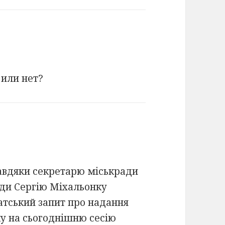
 или нет?
Завдяки секретарю міськради
ади Сергію Міхальонку
атський запит про надання
у на сьогоднішню сесію