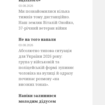
вцілілого»
03.08.2026
Ми познайомилися кілька
тижнів тому дистанційно.
Наш земляк Віталій Онойко,
37-річний ветеран війни
Не на того напали
03.08.2026
Абсолютно типова ситуація
для України 2026 року:
група у військовій та
поліцейській формі зупиняє
чоловіка на вулиці й одразу
починає розмову «на
високих тонах».
Навіки залишився
молодим дідусем