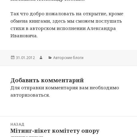
Так что добро пожаловать на открытие, кроме
обмена книгами, здесь мы сможем послушать
стихи в авторском исполнении Александра
Ивановича.
Опубликовано
31.01.2012
Автор
Рубрики
Авторские блоги
Добавить комментарий
Для отправки комментария вам необходимо
авторизоваться
.
Навигация
НАЗАД
по
Мітинг-пікет комітету опору
Предыдущая
записям