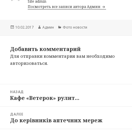
Site admin
Посмотреть все записи автора Админ
Опубликовано
10.02.2017
Автор
Админ
Рубрики
Фото новости
Добавить комментарий
Для отправки комментария вам необходимо
авторизоваться
.
Навигация
НАЗАД
по
Кафе «Ветерок» рулит…
Предыдущая
записям
запись:
ДАЛЕЕ
До керівників аптечних мереж
Следующая
запись: