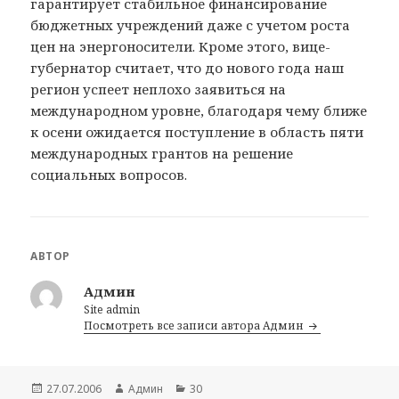
гарантирует стабильное финансирование
бюджетных учреждений даже с учетом роста
цен на энергоносители. Кроме этого, вице-
губернатор считает, что до нового года наш
регион успеет неплохо заявиться на
международном уровне, благодаря чему ближе
к осени ожидается поступление в область пяти
международных грантов на решение
социальных вопросов.
АВТОР
Админ
Site admin
Посмотреть все записи автора Админ
Опубликовано
27.07.2006
Автор
Админ
Рубрики
30