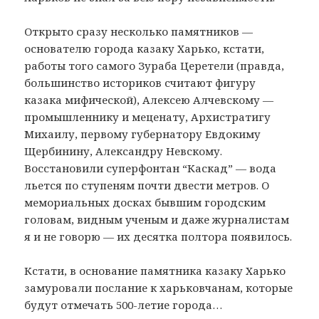
Открыто сразу несколько памятников —
основателю города казаку Харько, кстати,
работы того самого Зураба Церетели (правда,
большинство историков считают фигуру
казака мифической), Алексею Алчевскому —
промышленнику и меценату, Архистратигу
Михаилу, первому губернатору Евдокиму
Щербинину, Александру Невскому.
Восстановили суперфонтан “Каскад” — вода
льется по ступеням почти двести метров. О
мемориальных досках бывшим городским
головам, видным ученым и даже журналистам
я и не говорю — их десятка полтора появилось.
Кстати, в основание памятника казаку Харько
замуровали послание к харьковчанам, которые
будут отмечать 500-летие города…