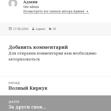
Админ
Site admin
Посмотреть все записи автора Админ
Опубликовано
27.08.2004
Автор
Админ
Рубрики
35
Добавить комментарий
Для отправки комментария вам необходимо
авторизоваться
.
Навигация
НАЗАД
по
Полный Киркук
Предыдущая
записям
запись:
ДАЛЕЕ
За други своя…
Следующая