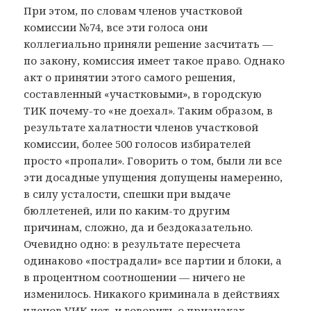
При этом, по словам членов участковой
комиссии №74, все эти голоса они
коллегиально приняли решение засчитать —
по закону, комиссия имеет такое право. Однако
акт о принятии этого самого решения,
составленный «участковыми», в городскую
ТИК почему-то «не доехал». Таким образом, в
результате халатности членов участковой
комиссии, более 500 голосов избирателей
просто «пропали». Говорить о том, были ли все
эти досадные упущения допущены намеренно,
в силу усталости, спешки при выдаче
бюллетеней, или по каким-то другим
причинам, сложно, да и бездоказательно.
Очевидно одно: в результате пересчета
одинаково «пострадали» все партии и блоки, а
в процентном соотношении — ничего не
изменилось. Никакого криминала в действиях
членов УИК нет, и говорить о признаках