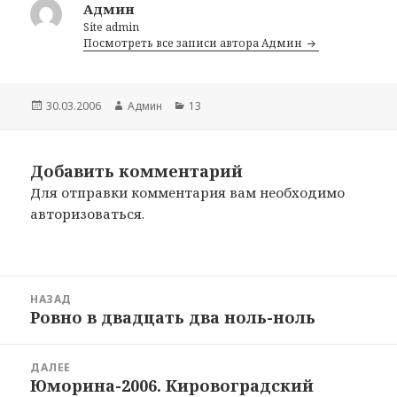
Админ
Site admin
Посмотреть все записи автора Админ
Опубликовано
30.03.2006
Автор
Админ
Рубрики
13
Добавить комментарий
Для отправки комментария вам необходимо
авторизоваться
.
Навигация
НАЗАД
по
Ровно в двадцать два ноль-ноль
Предыдущая
записям
запись:
ДАЛЕЕ
Юморина-2006. Кировоградский
Следующая