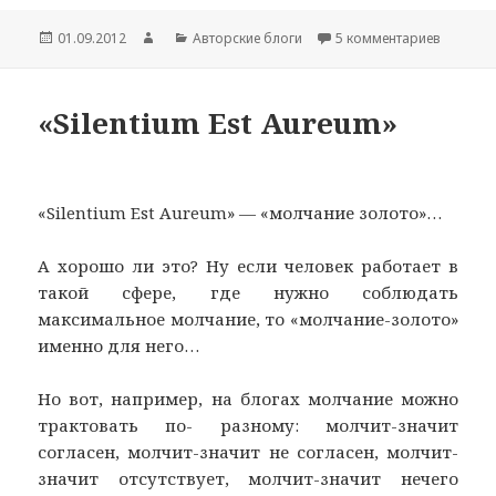
Опубликовано
01.09.2012
Автор
Рубрики
Авторские блоги
5 комментариев
к записи
«Silentium Est Aureum»
«Silentium Est Aureum» — «молчание золото»…
А хорошо ли это? Ну если человек работает в
такой сфере, где нужно соблюдать
максимальное молчание, то «молчание-золото»
именно для него…
Но вот, например, на блогах молчание можно
трактовать по- разному: молчит-значит
согласен, молчит-значит не согласен, молчит-
значит отсутствует, молчит-значит нечего