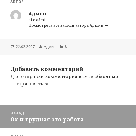
АВТОР
Админ
Site admin
Посмотреть все записи автора Админ
Опубликовано
22.02.2007
Автор
Админ
Рубрики
8
Добавить комментарий
Для отправки комментария вам необходимо
авторизоваться
.
Навигация
НАЗАД
по
Ох и трудная это работа…
Предыдущая
записям
запись: