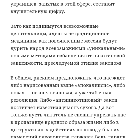
украинцев, занятых в этой сфере, составит
внушительную цифру.
Зато как поднимутся всевозможные
целительницы, адепты нетрадиционной
медицины, как новоявленные мессии будут
дурить народ всевозможными «уникальными»
новыми методами избавления от никотиновой
зависимости, преследуемой отныне законом!
В общем, рискнем предположить, что нас ждет
либо нарисованный выше «апокалипсис», либо
новая — не апельсиновая, а уже табачная —
революция. Либо «антиникотиновый» закон
постигнет известная участь сухого. Да вот
только пусть читатель не спешит упрекать нас
в пропаганде вредного образа жизни либо в
деструктивных действиях по поводу благих
намерений руководства державы. Ведь ларчик,