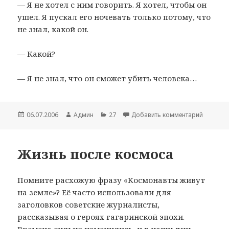
— Я не хотел с ним говорить. Я хотел, чтобы он
ушел. Я пускал его ночевать только потому, что
не знал, какой он.
— Какой?
— Я не знал, что он сможет убить человека…
Опубликовано
06.07.2006
Автор
Админ
Рубрики
27
Добавить комментарий
к записи
Жизнь после космоса
Помните расхожую фразу «Космонавты живут
на земле»? Её часто использовали для
заголовков советские журналисты,
рассказывая о героях гагаринской эпохи.
Времена сильно изменились, и в наши дни