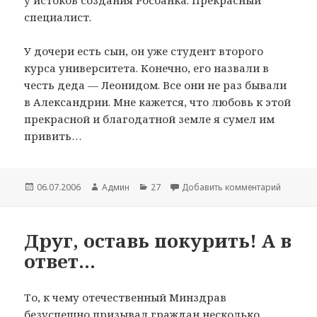
специалист.
У дочери есть сын, он уже студент второго
курса университета. Конечно, его назвали в
честь деда — Леонидом. Все они не раз бывали
в Александрии. Мне кажется, что любовь к этой
прекрасной и благодатной земле я сумел им
привить…
Опубликовано
06.07.2006
Автор
Админ
Рубрики
27
Добавить комментарий
к запис
Друг, оставь покурить! А в
ответ…
То, к чему отечественный Минздрав
безуспешно призывал граждан несколько